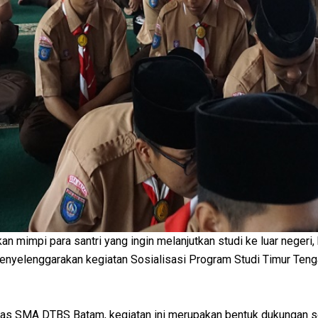
mimpi para santri yang ingin melanjutkan studi ke luar negeri
nyelenggarakan kegiatan Sosialisasi Program Studi Timur Tenga
umas SMA DTBS Batam, kegiatan ini merupakan bentuk dukungan sek