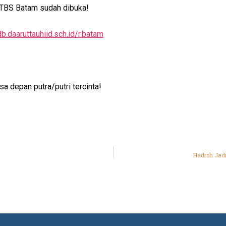
TBS Batam
sudah dibuka!
db.daaruttauhiid.sch.id/r.batam
 depan putra/putri tercinta!
Hadroh Jadi