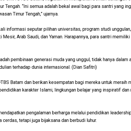
ur Tengah. “Ini semua adalah bekal awal bagi para santri yang 
awasan Timur Tengah,” ujarnya.
bekali informasi seputar pilihan universitas, program studi unggu
i Mesir, Arab Saudi, dan Yaman. Harapannya, para santri memiliki
h pembinaan generasi muda yang unggul, tidak hanya dalam aspe
ian terhadap dunia internasional.
(Dian Safitri)
 DTBS Batam dan berikan kesempatan bagi mereka untuk meraih 
endidikan karakter Islami, lingkungan belajar yang inspiratif da
n mendapatkan pengalaman berharga melalui pendidikan
leadershi
erdas, tetapi juga bijaksana dan berbudi luhur.