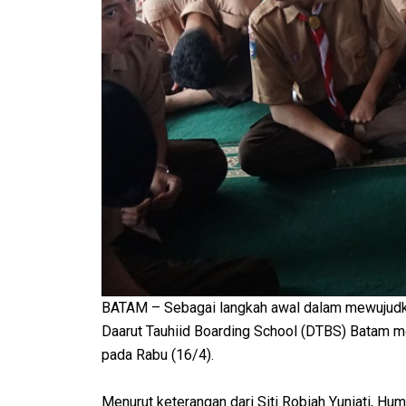
BATAM – Sebagai langkah awal dalam mewujudkan 
Daarut Tauhiid Boarding School (DTBS) Batam me
pada Rabu (16/4).
Menurut keterangan dari Siti Robiah Yuniati, H